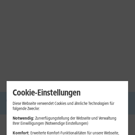
Cookie-Einstellungen
Diese Webseite verwendet Cookies und ähnliche Technologien für
DSL
Glasfaser
Internet
Handys
Mobilfunk-
Laptops
Tablets
folgende Zwecke:
Tarife
Notwendig:
Zurverfügungstellung der Webseite und Verwaltung
Ihrer Einwilligungen (Notwendige Einstellungen)
1&1 Internet
Komfort:
Erweiterte Komfort-Funktionalitäten für unsere Webseite,