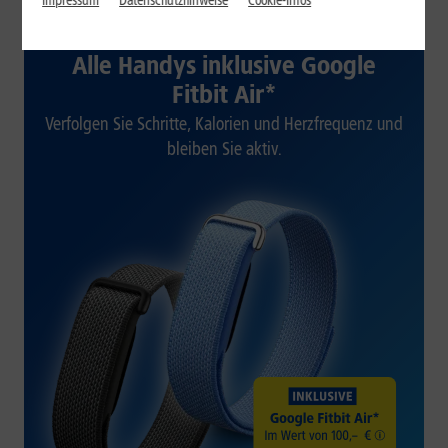
Impressum
Datenschutzhinweise
Cookie-Infos
1&1 SOMMER-SPECIAL
Alle Handys inklusive Google
Fitbit Air*
Verfolgen Sie Schritte, Kalorien und Herzfrequenz und
bleiben Sie aktiv.