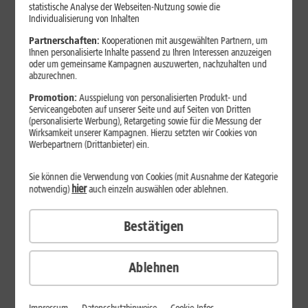
Jetzt unterbrechungsfrei ins sehr gute Netz wechseln.
statistische Analyse der Webseiten-Nutzung sowie die
Individualisierung von Inhalten
Ohne doppelte Kosten.*
Partnerschaften:
Kooperationen mit ausgewählten Partnern, um
Ihnen personalisierte Inhalte passend zu Ihren Interessen anzuzeigen
oder um gemeinsame Kampagnen auszuwerten, nachzuhalten und
abzurechnen.
Promotion:
Ausspielung von personalisierten Produkt- und
Serviceangeboten auf unserer Seite und auf Seiten von Dritten
(personalisierte Werbung), Retargeting sowie für die Messung der
Wirksamkeit unserer Kampagnen. Hierzu setzten wir Cookies von
Werbepartnern (Drittanbieter) ein.
Sie können die Verwendung von Cookies (mit Ausnahme der Kategorie
hier
notwendig)
auch einzeln auswählen oder ablehnen.
Bestätigen
29
,
99
€/Monat*
ab
dauerhaft
Ablehnen
Verfügbarkeit prüfen