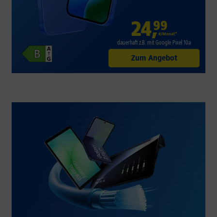
24
,
99
€/Monat*
dauerhaft z.B. mit Google Pixel 10a
Zum Angebot