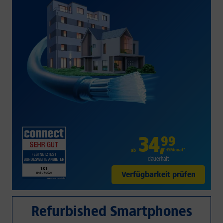
34
,
99
€/Monat*
ab
dauerhaft
Verfügbarkeit prüfen
Refurbished Smartphones